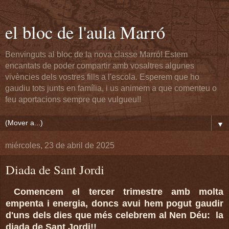
el bloc de l'aula Marró
Benvinguts al bloc de la nova classe Marró! Estem
encantats de poder compartir amb vosaltres algunes
vivències dels vostres fills a l'escola. Esperem que ho
gaudiu tots junts en família, i us animem a que comenteu o
feu aportacions sempre que vulgueu!!
▼
miércoles, 23 de abril de 2025
Diada de Sant Jordi
Comencem el tercer trimestre amb molta
empenta i energia, doncs avui hem pogut gaudir
d'uns dels dies que més celebrem al Nen Déu: la
diada de Sant Jordi!!