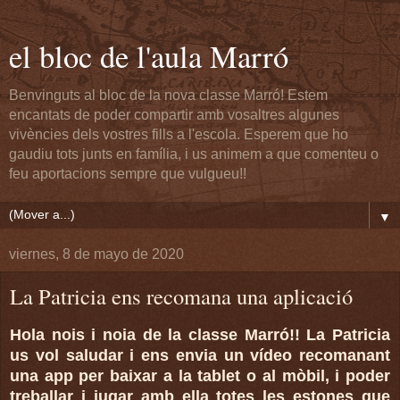
el bloc de l'aula Marró
Benvinguts al bloc de la nova classe Marró! Estem
encantats de poder compartir amb vosaltres algunes
vivències dels vostres fills a l'escola. Esperem que ho
gaudiu tots junts en família, i us animem a que comenteu o
feu aportacions sempre que vulgueu!!
▼
viernes, 8 de mayo de 2020
La Patricia ens recomana una aplicació
Hola nois i noia de la classe Marró!! La Patricia
us vol saludar i ens envia un vídeo recomanant
una app per baixar a la tablet o al mòbil, i poder
treballar i jugar amb ella totes les estones que