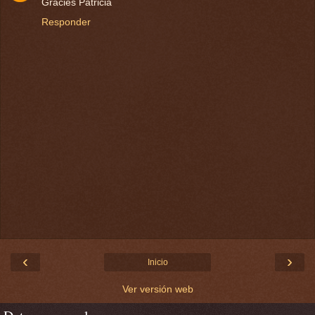
Gracies Patricia
Responder
‹
›
Inicio
Ver versión web