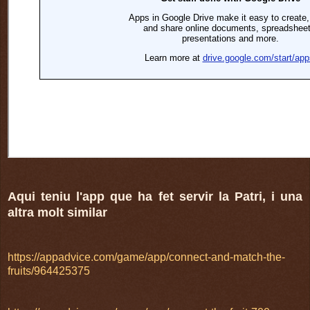
Aqui teniu l'app que ha fet servir la Patri, i una
altra molt similar
https://appadvice.com/game/app/connect-and-match-the-
fruits/964425375