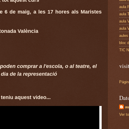
 tot aquest curs
aula 
e 6 de maig, a les 17 hores als Maristes
aula 
aula 
aula 
tonada València
aules
bloc 
TIC 
visi
poden comprar a l'escola, o al teatre, el
 dia de la representació
Págin
Dat
 teniu aquest video...
au
Ver to