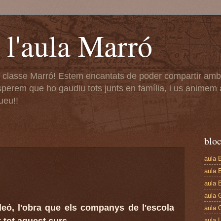
e l'aula Marró
a classe Marró! Estem encantats de poder compartir amb
. Esperem que ho gaudiu tots junts en família, i us anime
ueu!!
blo
aula 
aula 
aula 
aula 
Lleó, l'obra que els companys de l'escola
aula 
aula L