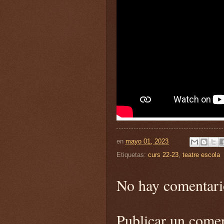
en
mayo 01, 2023
Etiquetas:
curs 22-23
,
teatre escola
No hay comentari
Publicar un come