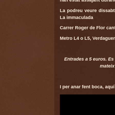
han estat assajant durant
La podreu veure dissabt
La immaculada
Carrer Roger de Flor can
Metro L4 o L5, Verdaguer
Entrades a 5 euros. Es 
mateix
I per anar fent boca, aquí