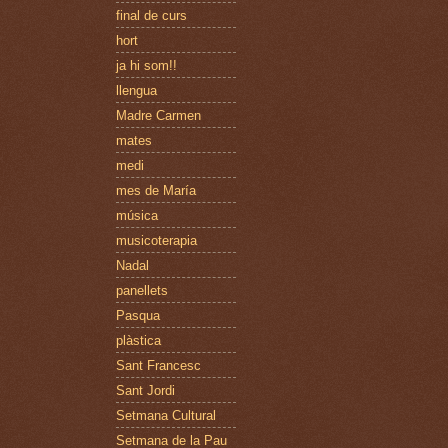
final de curs
hort
ja hi som!!
llengua
Madre Carmen
mates
medi
mes de María
música
musicoterapia
Nadal
panellets
Pasqua
plàstica
Sant Francesc
Sant Jordi
Setmana Cultural
Setmana de la Pau