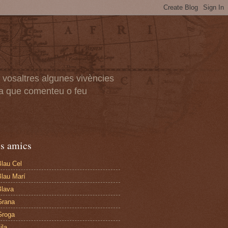
 vosaltres algunes vivències
m a que comenteu o feu
cs amics
Blau Cel
Blau Marí
Blava
Grana
Groga
ila