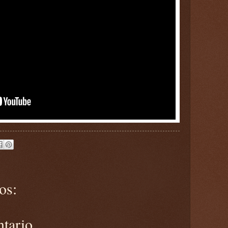
os:
ntario