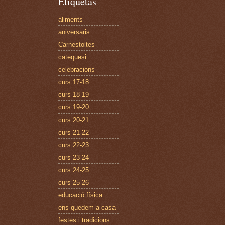
Etiquetas
aliments
aniversaris
Carnestoltes
catequesi
celebracions
curs 17-18
curs 18-19
curs 19-20
curs 20-21
curs 21-22
curs 22-23
curs 23-24
curs 24-25
curs 25-26
educació física
ens quedem a casa
festes i tradicions